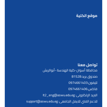
موقع الكلية
تواصل معنا
محافظة أسوان-كلية الهندسة -أبوالريش
صندوق بريد:81528
تليفون:0974661403
فاكس:0974661406
البريد الإلكترونى: It2_eng@aswu.edu.eg
للدعم الفني للايمل الجامعى: support@aswu.edu.eg