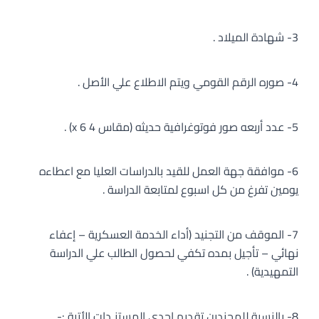
3- شهادة الميلاد .
4- صوره الرقم القومي ويتم الاطلاع علي الأصل .
5- عدد أربعه صور فوتوغرافية حديثه (مقاس 4 x 6) .
6- موافقة جهة العمل للقيد بالدراسات العليا مع اعطاءه
يومين تفرغ من كل اسبوع لمتابعة الدراسة .
7- الموقف من التجنيد (أداء الخدمة العسكرية – إعفاء
نهائي – تأجيل بمده تكفي لحصول الطالب علي الدراسة
التمهيدية) .
8- بالنسبة للمجندين تقديم احدي المستنـدات الأتية :-