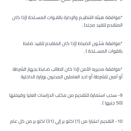
*موافقة هيئه التنظيـم والإدارة بالقـوات المسـلحة (إذا كان
المتقدم للقيد مجند) .
*موافقة شئـون الضباط (إذا كان المتقدم للقيد ضابط
بالقوات المســلحة ) .
*موافقة مديريه الأمن (إذا كان الطالب ضـابط بجهاز الشرطة
أو آمين للشرطة أو احد العاملين المدنيين بوزارة الداخلية
9- سحب استمارة للتقديم من مكتب الدراسات العليا وقيمتها
(50 جنيها ) .
10- التقديم اعتبارا من (1) اكتو بر إلي (31) اكتو بر من كل عام
.