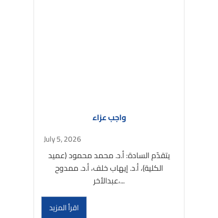
واجب عزاء
July 5, 2026
يتقدّم السادة: أ.د. محمد محمود (عميد
الكلية)، أ.د. إيهاب خلف، أ.د. ممدوح
عبدالأخر،...
اقرأ المزيد